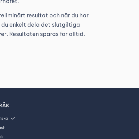
rhöret.
reliminärt resultat och när du har
 du enkelt dela det slutgiltiga
er. Resultaten sparas för alltid.
RÅK
nska
ish
sk