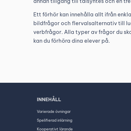
annan tillgång till talsyntes och en tr
Ett förhör kan innehålla allt ifrån enk
bildfrågor och flervalsalternativ till 
verbfrågor. Alla typer av frågor du s
kan du förhöra dina elever på.
INNEHÅLL
Varierade övningar
Spelifierad inlärning
Kooperativt lärande