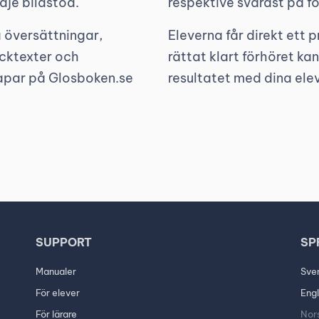
edje bildstöd.
respektive svårast på fö
la översättningar,
Eleverna får direkt ett p
lucktexter och
rättat klart förhöret kan
kapar på Glosboken.se
resultatet med dina elev
SUPPORT
SP
Manualer
Sve
För elever
Engl
För lärare
Nor