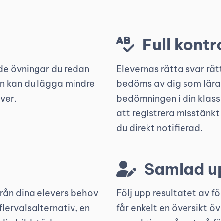
Full kontro
 de övningar du redan
Elevernas rätta svar rä
en kan du lägga mindre
bedöms av dig som lärar
ver.
bedömningen i din klass.
att registrera misstänkt
du direkt notifierad.
Samlad up
från dina elevers behov
Följ upp resultatet av f
lervalsalternativ, en
får enkelt en översikt öv