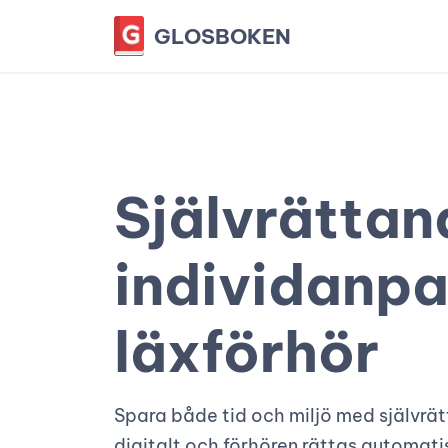
GLOSBOKEN
Självrättan
individanp
läxförhör
Spara både tid och miljö med självrät
digitalt och förhören rättas automati