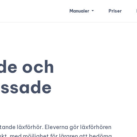
Manualer
Priser
de och
assade
tande läxförhör. Eleverna gör läxförhören
skt, med möjlighet för läraren att bedöma