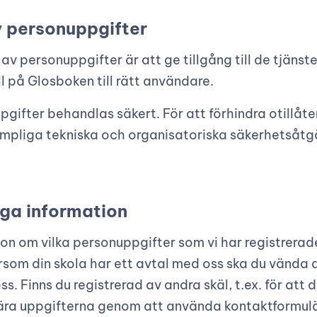
v personuppgifter
v personuppgifter är att ge tillgång till de tjänst
l på Glosboken till rätt användare.
gifter behandlas säkert. För att förhindra otillåt
mpliga tekniska och organisatoriska säkerhetsåtgä
liga information
ion om vilka personuppgifter som vi har registrera
ersom din skola har ett avtal med oss ska du vända d
s. Finns du registrerad av andra skäl, t.ex. för att
ra uppgifterna genom att använda kontaktformuläret