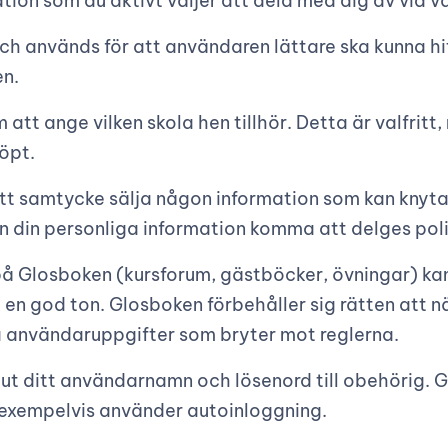
ion som du aktivt väljer att dela med dig av via 
, och används för att användaren lättare ska kunna 
en.
ange vilken skola hen tillhör. Detta är valfritt, me
öpt.
t samtycke sälja någon information som kan knytas 
n din personliga information komma att delges poli
å Glosboken (kursforum, gästböcker, övningar) kan b
 en god ton. Glosboken förbehåller sig rätten att nä
ra användaruppgifter som bryter mot reglerna.
r ut ditt användarnamn och lösenord till obehörig. Gl
exempelvis använder autoinloggning.