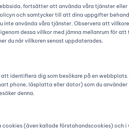
webbsida, fortsätter att använda våra tjänster ell
policyn och samtycker till att dina uppgifter behan
u inte använda våra tjänster. Observera att villkoren
 igenom dessa villkor med jämna mellanrum för att 
ner du när villkoren senast uppdaterades.
t att identifiera dig som besökare på en webbplats.
t phone, läsplatta eller dator) som du använder d
esöker denna.
ookies (även kallade förstahandscookies) och i vis