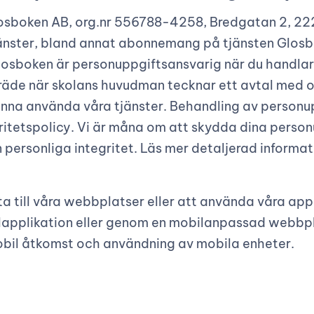
osboken AB, org.nr 556788-4258, Bredgatan 2, 222
 tjänster, bland annat abonnemang på tjänsten Glo
Glosboken är personuppgiftsansvarig när du handlar
äde när skolans huvudman tecknar ett avtal med os
unna använda våra tjänster. Behandling av personup
itetspolicy. Vi är måna om att skydda dina personu
n personliga integritet. Läs mer detaljerad informa
ta till våra webbplatser eller att använda våra appl
lapplikation eller genom en mobilanpassad webbp
 mobil åtkomst och användning av mobila enheter.